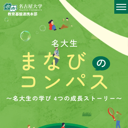
教育基盤連携本部
文系学部
工学部
理系学部
医学部
みんなのストーリーを
学年ごとにみる
１年次をみる
２年次をみる