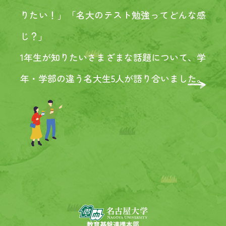
りたい！」
「名大のテスト勉強ってどんな感
じ？」
1年生が知りたいさまざまな話題について、
学
年・学部の違う名大生5人が語り合いました。
教育基盤連携本部
教育基盤連携本部