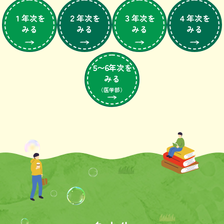
１年次を
２年次を
３年次を
４年次を
みる
みる
みる
みる
５〜６
年次を
みる
（医学部）