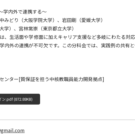
～学内外で連携する～
中みどり（大阪学院大学）、岩田剛（愛媛大学）
大学）、宮林常崇（東京都立大学）
は、生活面や学修面に加えキャリア支援など多岐にわたる対応
学内外の連携が不可欠です。この分科会では、実践例の共有と
センター[質保証を担う中核教職員能力開発拠点]
f (872.88KB)
@gmail.com