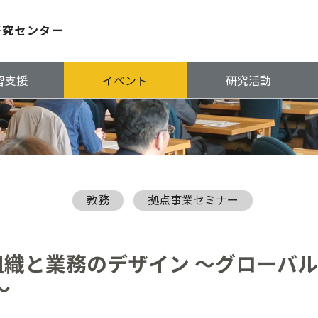
研究センター
習支援
イベント
研究活動
教務
拠点事業セミナー
織と業務のデザイン ～グローバ
～