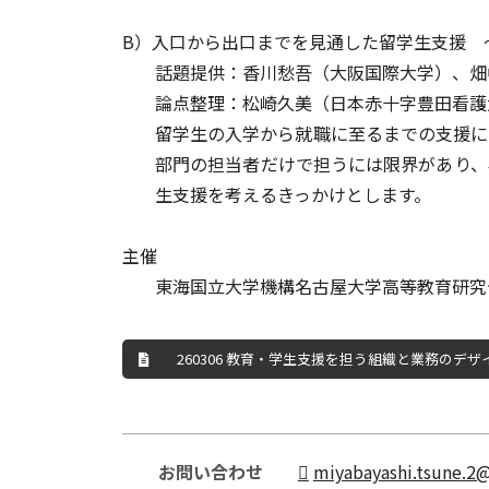
B）入口から出口までを見通した留学生支援 
話題提供：香川愁吾（大阪国際大学）、畑
論点整理：松崎久美（日本赤十字豊田看護
留学生の入学から就職に至るまでの支援に
部門の担当者だけで担うには限界があり、
生支援を考えるきっかけとします。
主催
東海国立大学機構名古屋大学高等教育研究
260306 教育・学生支援を担う組織と業務のデザイン.pd
お問い合わせ
miyabayashi.tsune.2