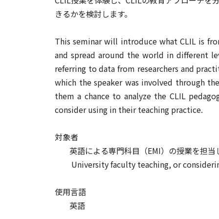
きるかを検討します。
This seminar will introduce what CLIL is fr
and spread around the world in different le
referring to data from researchers and pract
which the speaker was involved through the 
them a chance to analyze the CLIL pedagog
consider using in their teaching practice.
対象者
英語による専門科目（EMI）の授業を担
University faculty teaching, or consideri
使用言語
英語