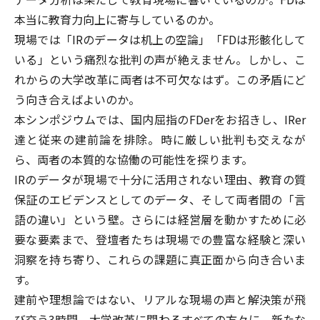
本当に教育力向上に寄与しているのか。
現場では「IRのデータは机上の空論」「FDは形骸化して
いる」という痛烈な批判の声が絶えません。しかし、こ
れからの大学改革に両者は不可欠なはず。この矛盾にど
う向き合えばよいのか。
本シンポジウムでは、国内屈指のFDerをお招きし、IRer
達と従来の建前論を排除。時に厳しい批判も交えなが
ら、両者の本質的な協働の可能性を探ります。
IRのデータが現場で十分に活用されない理由、教育の質
保証のエビデンスとしてのデータ、そして両者間の「言
語の違い」という壁。さらには経営層を動かすために必
要な要素まで、登壇者たちは現場での豊富な経験と深い
洞察を持ち寄り、これらの課題に真正面から向き合いま
す。
建前や理想論ではない、リアルな現場の声と解決策が飛
び交う3時間。大学改革に関わるすべての方々に、新たな